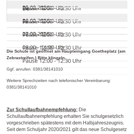
25.02.2026
08:00 - 15:30 Uhr
Pause 12:00 - 12:30 Uhr
Do
26.02.2026
08:00 - 15:30 Uhr
Pause 12:00 - 12:30 Uhr
Fr
27.02.2026
08:00 - 15:30 Uhr
Pause 12:00 - 12:30 Uhr
08:00 - 14:00 Uhr
Pause 12:00 - 12:30 Uhr
Die Schule ist geöffnet am Haupteingang Goetheplatz (am
Zebrastreifen.) Bitte klingeln.
Pause 12:00 - 12:30 Uhr
Ggf. anrufen: 0381/38141010
Weitere Sprechzeiten nach telefonischer Vereinbarung:
0381/38141010
Zur Schullaufbahnempfehlung:
Die
Schullaufbahnempfehlung erhalten Sie schulgesetzlich
vorgeschrieben spätestens mit dem Halbjahreszeugnis.
Seit dem Schuljahr 2020/2021 gilt das neue Schulgesetz