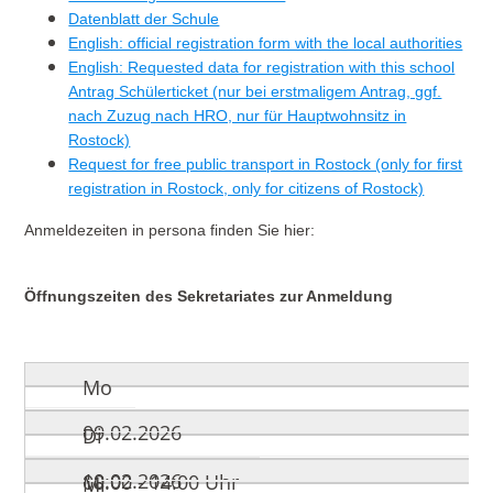
Datenblatt der Schule
English: official registration form with the local authorities
English: Requested data for registration with this school
Antrag Schülerticket (nur bei erstmaligem Antrag, ggf.
nach Zuzug nach HRO, nur für Hauptwohnsitz in
Rostock)
Request for free public transport in Rostock (only for first
registration in Rostock, only for citizens of Rostock)
Anmeldezeiten in persona finden Sie hier:
Öffnungszeiten des Sekretariates zur Anmeldung
Mo
09.02.2026
Di
10.02.2026
08:00 - 14:00 Uhr
Mi