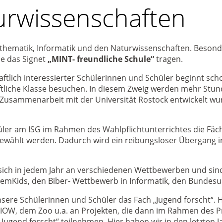
urwissenschaften
athematik, Informatik und den Naturwissenschaften. Besonder
e das Signet
„MINT- freundliche Schule“
tragen.
lich interessierter Schülerinnen und Schüler beginnt scho
tliche Klasse besuchen. In diesem Zweig werden mehr Stun
n Zusammenarbeit mit der Universität Rostock entwickelt w
üler am ISG im Rahmen des Wahlpflichtunterrichtes die Fäche
 gewählt werden. Dadurch wird ein reibungsloser Übergang i
sich in jedem Jahr an verschiedenen Wettbewerben und sind d
mKids, den Biber- Wettbewerb in Informatik, den Bundes
unsere Schülerinnen und Schüler das Fach „Jugend forscht“. 
OW, dem Zoo u.a. an Projekten, die dann im Rahmen des Pro
gend forscht“ teilnehmen. Hier haben wir in den letzten Ja